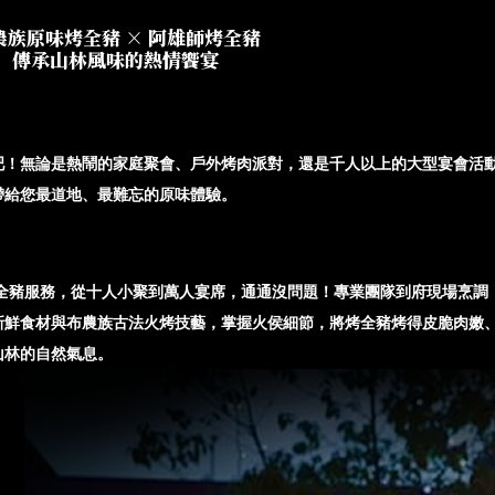
高雄烤乳豬
農族原味烤全豬 × 阿雄師烤全豬
傳承山林風味的熱情饗宴
吧！
無論是熱鬧的家庭聚會、戶外烤肉派對，還是千人以上的大型宴會活
帶給您最道地、最難忘的原味體驗。
全豬服務，從十人小聚到萬人宴席，通通沒問題！
專業團隊到府現場烹調
新鮮食材與布農族古法火烤技藝，掌握火侯細節，將烤全豬烤得皮脆肉嫩
山林的自然氣息。