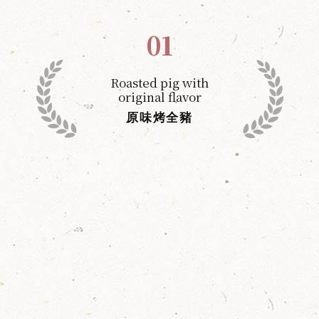
01
Roasted pig with
original flavor
原味烤全豬