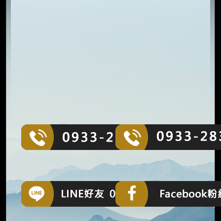
E ID
0933283
ebook
布農族風味烤全豬
ning
週一至週日09：00 – 24：00