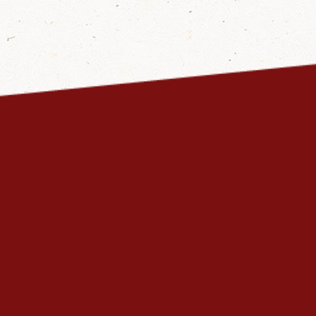
Bamboo tube rice
竹筒飯